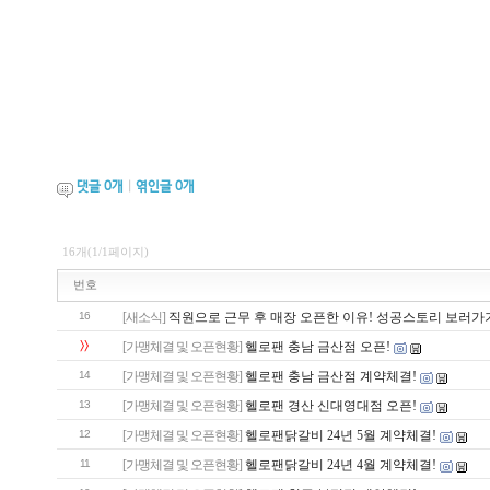
댓글
0
개
|
엮인글
0
개
16개(1/1페이지)
번호
16
[새소식]
직원으로 근무 후 매장 오픈한 이유! 성공스토리 보러가
>>
[가맹체결 및 오픈현황]
헬로팬 충남 금산점 오픈!
14
[가맹체결 및 오픈현황]
헬로팬 충남 금산점 계약체결!
13
[가맹체결 및 오픈현황]
헬로팬 경산 신대영대점 오픈!
12
[가맹체결 및 오픈현황]
헬로팬닭갈비 24년 5월 계약체결!
11
[가맹체결 및 오픈현황]
헬로팬닭갈비 24년 4월 계약체결!