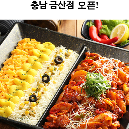
오픈!
충남 금산점