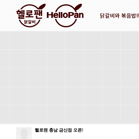
닭갈비와 볶음밥
헬로팬 충남 금산점 오픈!