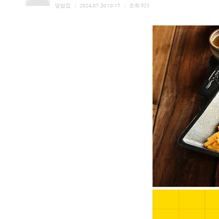
덮밥집
조회
921
|
2024.07.30 10:17
|