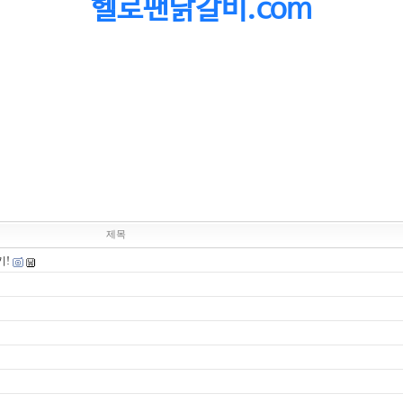
헬로팬닭갈비.com
제목
기!