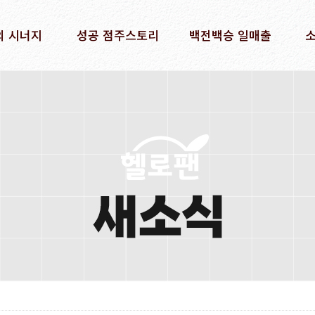
의 시너지
성공 점주스토리
백전백승 일매출