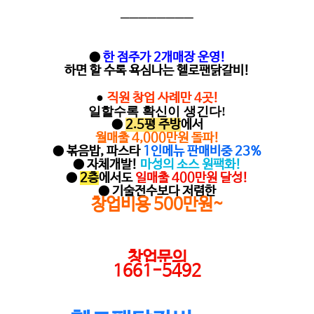
─
─
─
─
─
─
─
─
●
한 점주가 2개매장 운영!
하면 할 수록 욕심나는 헬로팬닭갈비!
●
직원 창업 사례만 4곳!
일할수록 확신이 생긴다!
●
2.5평 주방
에서
월매출 4,000만원 돌파!
● 볶음밥, 파스타
1인메뉴 판매비중 23%
● 자체개발!
마성의 소스 원팩화!
●
2층
에서도
일매출 400만원 달성!
● 기술전수보다 저렴한
창업비용 500만원~
창업문의
1661-5492